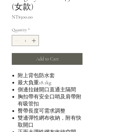
(女款)
Price
NT$500.00
Quantity
*
Add to Cart
附上背包防水套
最大負重18.1kg
側邊拉鏈開口直通主隔間
胸扣帶有安全口哨及肩帶附
有吸管扣
臀帶長度可需求調整
雙邊彈性網布收納，附有快
取開口
正面大彈性網布收納空間