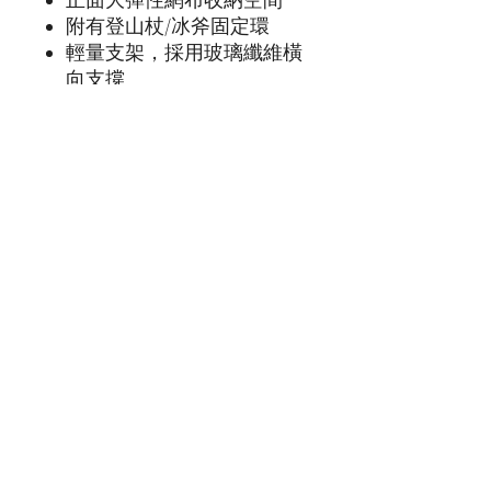
附有登山杖/冰斧固定環
輕量支架，採用玻璃纖維橫
向支撐
address
500 Terry Francine St.
San Francisco, CA 94158
phone
123-456-7890
Email
info@mysite.com
connect
LENDLEND
中山大學山野社