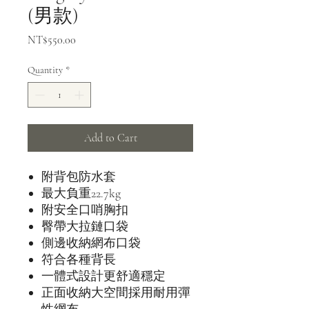
(男款)
Price
NT$550.00
Quantity
*
Add to Cart
附背包防水套
最大負重22.7kg
附安全口哨胸扣
臀帶大拉鏈口袋
側邊收納網布口袋
符合各種背長
一體式設計更舒適穩定
正面收納大空間採用耐用彈
性網布