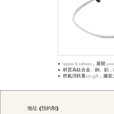
95mm X 128mm，展開 100
材質為鈦合金、銅、鋁，出力45
然氣消耗量270 g/h，爐架大
地址 (預約制)