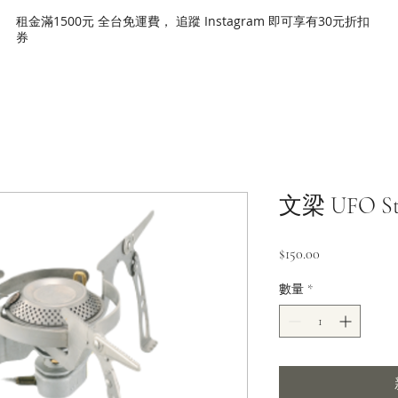
租金滿1500元 全台免運費， 追蹤 Instagram 即可享有30元折扣
券
文梁 UFO S
價
$150.00
格
數量
*