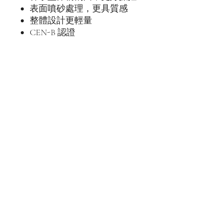
表面噴砂處理，更具質感
整體設計更輕量
CEN-B 認證
地址 (預約制)
高雄市楠梓區大學十街330巷5號
聯絡我們
馬卡卡山野社
​統編
00872986
Line : @907eixxu
​Phone:
+886 975765789
​營業時間
預約制 (請先與我們聯繫)
​合作夥伴
LENDLEND
中山大學山野社