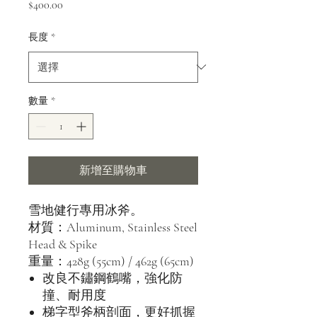
價
$400.00
格
長度
*
數量
*
新增至購物車
雪地健行專用冰斧。
材質：Aluminum, Stainless Steel
Head & Spike
重量：428g (55cm) / 462g (65cm)
改良不鏽鋼鶴嘴，強化防
撞、耐用度
梯字型斧柄剖面，更好抓握